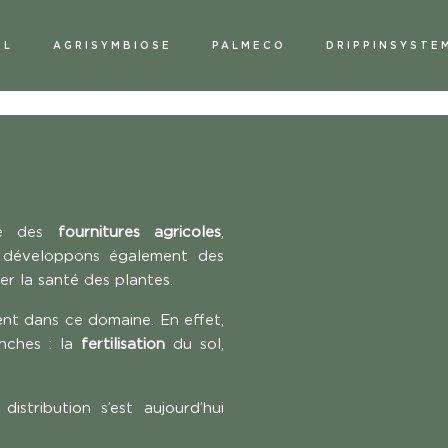
IL
AGRISYMBIOSE
PALMECO
DRIPPINSYSTE
ise des
fournitures agricoles
,
développons également des
er la santé des plantes.
ent dans ce domaine. En effet,
nches : la
fertilisation
du sol,
istribution s’est aujourd’hui